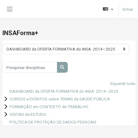
Ir para o conteúdo principal
Entrar
Painel lateral
INSAForma+
Categorias de disciplinas
Pesquisar disciplinas
Pesquisar disciplinas
Expandir tudo
DASHBOARD da OFERTA FORMATIVA do INSA: 2014–2025
CURSOS e EVENTOS sobre TEMAS da SAÚDE PÚBLICA
FORMAÇÃO em CONTEXTO de TRABALHO
VISITAS de ESTUDO
POLÍTICA DE PROTEÇÃO DE DADOS PESSOAIS