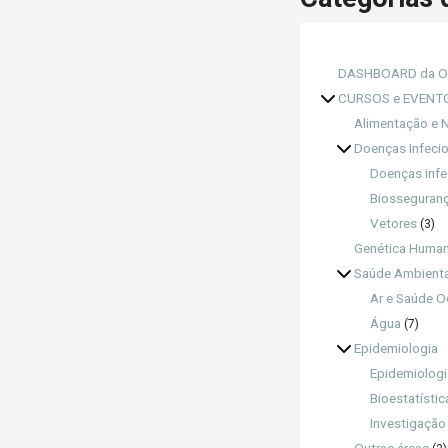
DASHBOARD da O
CURSOS e EVENTO
Alimentação e N
Doenças Infeci
Doenças infe
Biosseguran
Vetores
(3)
Genética Huma
Saúde Ambienta
Ar e Saúde O
Água
(7)
Epidemiologia
Epidemiologi
Bioestatístic
Investigação