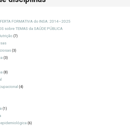
FERTA FORMATIVA do INSA: 2014–2025
S sobre TEMAS da SAÚDE PÚBLICA
utrição
(7)
osas
ciosas
(3)
ça
(3)
na
(8)
l
cupacional
(4)
a
(1)
a
 epidemiológica
(6)