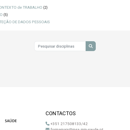
ONTEXTO de TRABALHO
(2)
DO
(5)
OTEÇÃO DE DADOS PESSOAIS
Pesquisar disciplinas
Pesquisar disciplinas
CONTACTOS
+351 217508133/42
formamais@insa.min-saude.pt